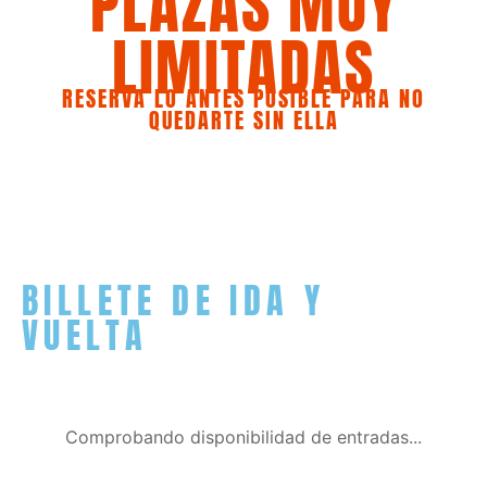
PLAZAS MUY
LIMITADAS
RESERVA LO ANTES POSIBLE PARA NO
QUEDARTE SIN ELLA
BILLETE DE IDA Y
VUELTA
Comprobando disponibilidad de entradas...